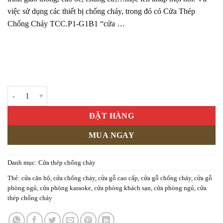
việc sử dụng các thiết bị chống cháy, trong đó có Cửa Thép
Chống Cháy TCC.P1-G1B1 “cửa …
CỬA THÉP CHỐNG CHÁY MẪU P1-G1B1 số lượng
ĐẶT HÀNG
MUA NGAY
Danh mục:
Cửa thép chống cháy
Thẻ:
cửa căn hộ
,
cửa chống cháy
,
cửa gỗ cao cấp
,
cửa gỗ chống cháy
,
cửa gỗ
phòng ngủ
,
cửa phòng karaoke
,
cửa phòng khách sạn
,
cửa phòng ngủ
,
cửa
thép chống cháy