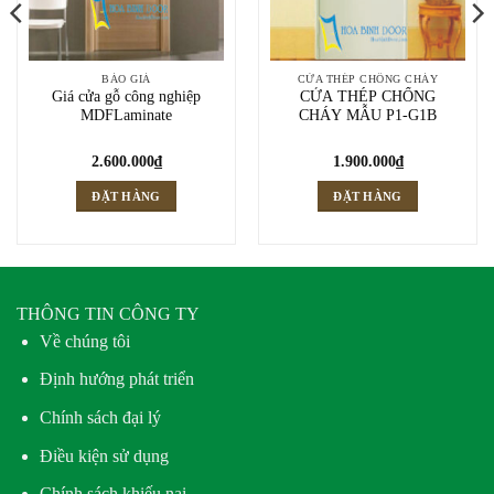
BÁO GIÁ
CỬA THÉP CHỐNG CHÁY
Giá cửa gỗ công nghiệp
CỬA THÉP CHỐNG
MDFLaminate
CHÁY MẪU P1-G1B
2.600.000
₫
1.900.000
₫
ĐẶT HÀNG
ĐẶT HÀNG
THÔNG TIN CÔNG TY
Về chúng tôi
Định hướng phát triển
Chính sách đại lý
Điều kiện sử dụng
Chính sách khiếu nại