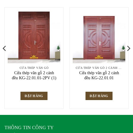
CỬA THÉP VÂN GỖ
CỬA THÉP VÂN GỖ 2 CÁNH ĐỀU
Cửa thép vân gỗ 2 cánh
Cửa thép vân gỗ 2 cánh
đều KG-22.01.01-2PV (1)
đều KG-22.01.01
ĐẶT HÀNG
ĐẶT HÀNG
THÔNG TIN CÔNG TY