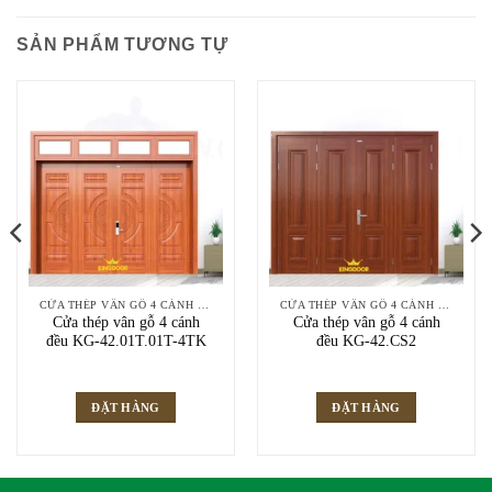
SẢN PHẨM TƯƠNG TỰ
CỬA THÉP VÂN GỖ 4 CÁNH ĐỀU
CỬA THÉP VÂN GỖ 4 CÁNH ĐỀU
Cửa thép vân gỗ 4 cánh
Cửa thép vân gỗ 4 cánh
đều KG-42.01T.01T-4TK
đều KG-42.CS2
ĐẶT HÀNG
ĐẶT HÀNG