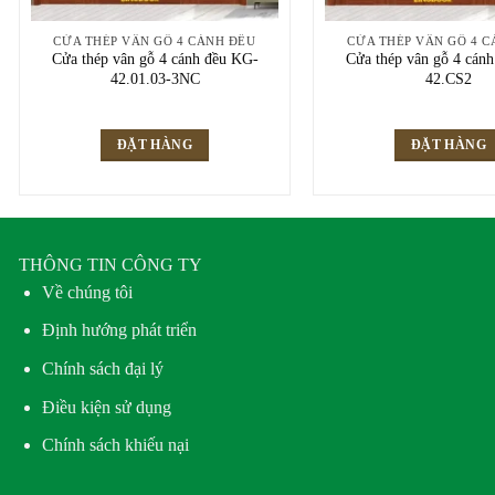
CỬA THÉP VÂN GỖ 4 CÁNH ĐỀU
CỬA THÉP VÂN GỖ 4 
Cửa thép vân gỗ 4 cánh đều KG-
Cửa thép vân gỗ 4 cán
42.01.03-3NC
42.CS2
ĐẶT HÀNG
ĐẶT HÀNG
THÔNG TIN CÔNG TY
Về chúng tôi
Định hướng phát triển
Chính sách đại lý
Điều kiện sử dụng
Chính sách khiếu nại