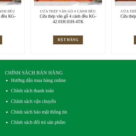
CÁNH ĐỀU
CỬA THÉP VÂN GỖ 4 CÁNH ĐỀU
CỬA THÉ
h đều KG-
Cửa thép vân gỗ 4 cánh đều KG-
Cửa thép
42.01H.01H-4TK
ĐẶT HÀNG
CHÍNH SÁCH BÁN HÀNG
Hướng dẫn mua hàng online
Chính sách thanh toán
Chính sách vận chuyển
Chính sách bảo mật thông tin
Chính sách đổi trả sản phẩm