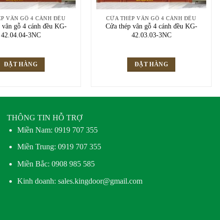
P VÂN GỖ 4 CÁNH ĐỀU
CỬA THÉP VÂN GỖ 4 CÁNH ĐỀU
 vân gỗ 4 cánh đều KG-
Cửa thép vân gỗ 4 cánh đều KG-
42.04.04-3NC
42.03.03-3NC
ĐẶT HÀNG
ĐẶT HÀNG
THÔNG TIN HỖ TRỢ
Miền Nam:
0919 707 355
Miền Trung:
0919 707 355
Miền Bắc:
0908 985 585
Kinh doanh: sales.kingdoor@gmail.com