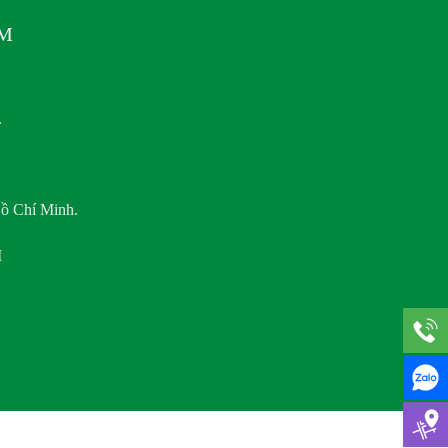
AM
.
ồ Chí Minh.
M