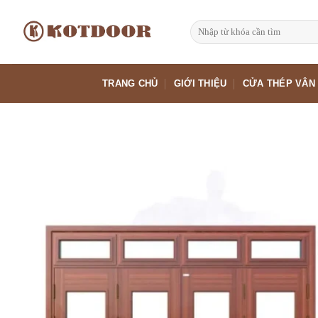
Bỏ
qua
Tìm
kiếm:
nội
dung
TRANG CHỦ
GIỚI THIỆU
CỬA THÉP VÂN