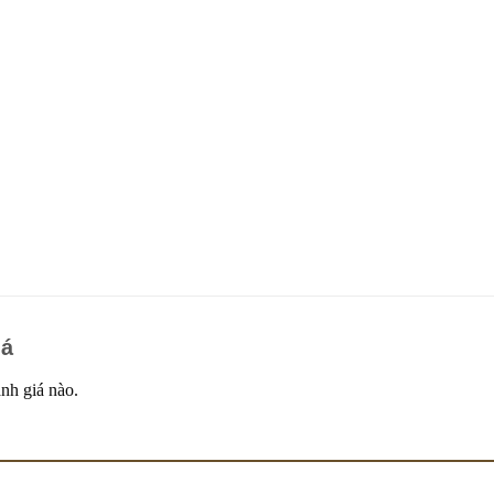
iá
nh giá nào.