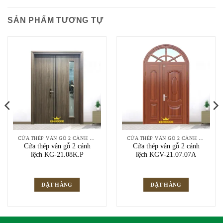
SẢN PHẨM TƯƠNG TỰ
CỬA THÉP VÂN GỖ 2 CÁNH LỆCH
CỬA THÉP VÂN GỖ 2 CÁNH LỆCH
Cửa thép vân gỗ 2 cánh
Cửa thép vân gỗ 2 cánh
lệch KG-21.08K.P
lệch KGV-21.07.07A
ĐẶT HÀNG
ĐẶT HÀNG