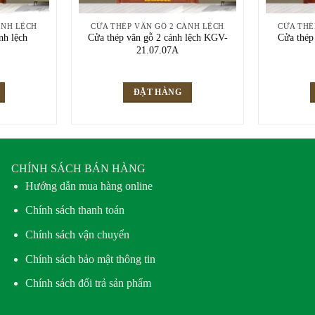
ÁNH LỆCH
CỬA THÉP VÂN GỖ 2 CÁNH LỆCH
CỬA THÉ
nh lệch
Cửa thép vân gỗ 2 cánh lệch KGV-
Cửa thép
21.07.07A
ĐẶT HÀNG
CHÍNH SÁCH BÁN HÀNG
Hướng dẫn mua hàng online
Chính sách thanh toán
Chính sách vận chuyển
Chính sách bảo mật thông tin
Chính sách đổi trả sản phẩm