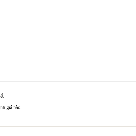
iá
nh giá nào.