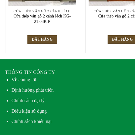
CỬA THÉP VÂN GỖ 2 CÁNH LỆCH
CỬA THÉP VÂN GỖ 2 C
Cửa thép vân gỗ 2 cánh lệch KG-
Cửa thép vân gỗ 2 cá
21.08K.P
ĐẶT HÀNG
ĐẶT HÀNG
THÔNG TIN CÔNG TY
Về chúng tôi
Định hướng phát triển
Chính sách đại lý
Điều kiện sử dụng
Chính sách khiếu nại