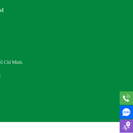
AM
.
ồ Chí Minh.
M